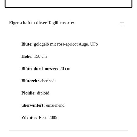
Eigenschaften dieser Tagliliensorte:
Blüte:
goldgelb mit rosa-apricot Auge, UFo
Höhe:
150 cm
Blütendurchmesser:
20 cm
Blütezeit:
eher spät
Ploidie:
diploid
überwintert:
einziehend
Züchter:
Reed 2005