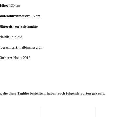
Höhe:
120 cm
Blütendurchmesser:
15 cm
lütezeit:
zur Saisonmitte
loidie:
diploid
überwintert:
halbimmergrün
Züchter:
Hohls 2012
 die diese Taglilie bestellten, haben auch folgende Sorten gekauft: