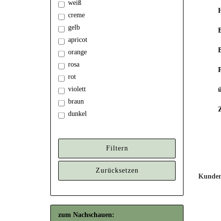
weiß
creme
gelb
apricot
B
orange
rosa
P
rot
violett
braun
dunkel
Filtern
Zurücksetzen
Kunden,
zum Nachschauen: