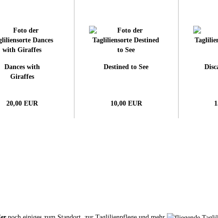
Dances with
Destined to See
Disc
Giraffes
20,00 EUR
10,00 EUR
1
er
noch einiges zum Standort, zur Taglilienpflege und mehr