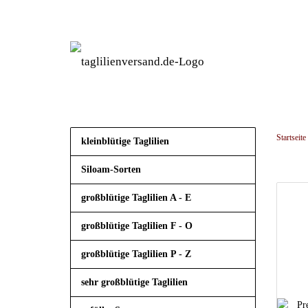
Startseite
kleinblütige Taglilien
Siloam-Sorten
großblütige Taglilien A - E
großblütige Taglilien F - O
großblütige Taglilien P - Z
sehr großblütige Taglilien