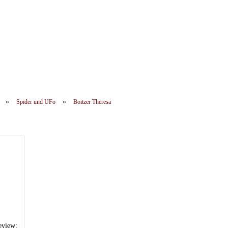
»
»
Spider und UFo
Boitzer Theresa