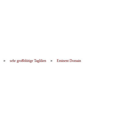
»
»
sehr großblütige Taglilien
Eminent Domain