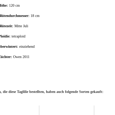
Höhe:
120 cm
Blütendurchmesser:
18 cm
Blütezeit:
Mitte Juli
loidie:
tetraploid
überwintert:
einziehend
Züchter:
Owen 2011
 die diese Taglilie bestellten, haben auch folgende Sorten gekauft: