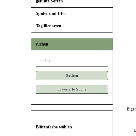
gefüllte Sorten
Spider und UFo
Taglilienarten
suchen
suchen
Suchen
Erweiterte Suche
Eigen
BLÜTENFARBE
Blütenfarbe wählen
WÄHLEN