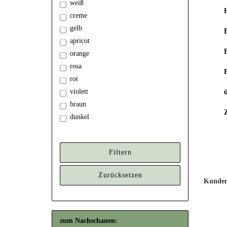
weiß
creme
gelb
apricot
orange
rosa
P
rot
violett
braun
dunkel
Filtern
Zurücksetzen
Kunden,
zum Nachschauen: